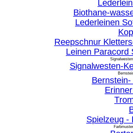
Lederlein
Biothane-wasse
Lederleinen So
Kop
Reepschnur Kletterse
Leinen Paracord 
Signalwesten
Signalwesten-K
Bernstei
Bernstein
Erinne
Trom
Spielzeug -
Farbmuster