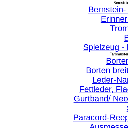
Bernstei
Bernstein
Erinne
Trom
Spielzeug -
Farbmuster
Borte
Borten brei
Leder-Na
Fettleder, Fl
Gurtband/ Neo
Paracord-Reep
Ausmessen