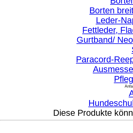
Borte
Borten brei
Leder-Na
Fettleder, Fl
Gurtband/ Neo
Paracord-Reep
Ausmessen
Pfle
Anfa
A
Hundeschule
Diese Produkte könnt