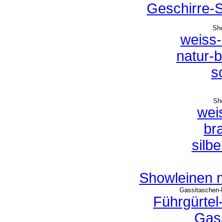
Geschirre-S
Sh
weiss
natur-
s
Sh
wei
br
silb
Showleinen m
Gassitaschen-
Führgürtel
Gas