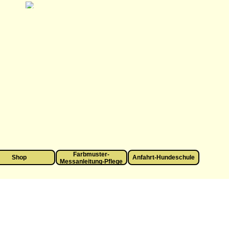
Menü überspringen
Farbmuster-
Shop
▼
Anfahrt-Hundeschule
▼
Messanleitung-Pflege