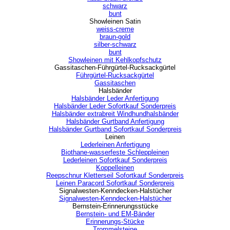
schwarz
bunt
Showleinen Satin
▼
weiss-creme
braun-gold
silber-schwarz
bunt
Showleinen mit Kehlkopfschutz
Gassitaschen-Führgürtel-Rucksackgürtel
▼
Führgürtel-Rucksackgürtel
Gassitaschen
Halsbänder
▼
Halsbänder Leder Anfertigung
Halsbänder Leder Sofortkauf Sonderpreis
Halsbänder extrabreit Windhundhalsbänder
Halsbänder Gurtband Anfertigung
Halsbänder Gurtband Sofortkauf Sonderpreis
Leinen
▼
Lederleinen Anfertigung
Biothane-wasserfeste Schleppleinen
Lederleinen Sofortkauf Sonderpreis
Koppelleinen
Reepschnur Kletterseil Sofortkauf Sonderpreis
Leinen Paracord Sofortkauf Sonderpreis
Signalwesten-Kenndecken-Halstücher
▼
Signalwesten-Kenndecken-Halstücher
Bernstein-Erinnerungsstücke
▼
Bernstein- und EM-Bänder
Erinnerungs-Stücke
Trommelsteine