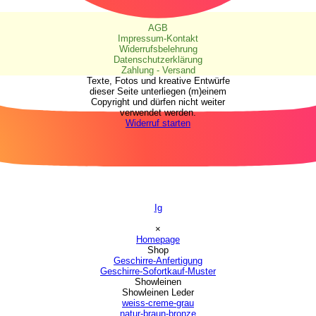
AGB
Impressum-Kontakt
Widerrufsbelehrung
Datenschutzerklärung
Zahlung - Versand
Texte, Fotos und kreative Entwürfe
dieser Seite unterliegen (m)einem
Copyright und dürfen nicht weiter
verwendet werden.
Widerruf starten
Ig
Menü überspringen
×
Homepage
Shop
▼
Geschirre-Anfertigung
Geschirre-Sofortkauf-Muster
Showleinen
▼
Showleinen Leder
▼
weiss-creme-grau
natur-braun-bronze