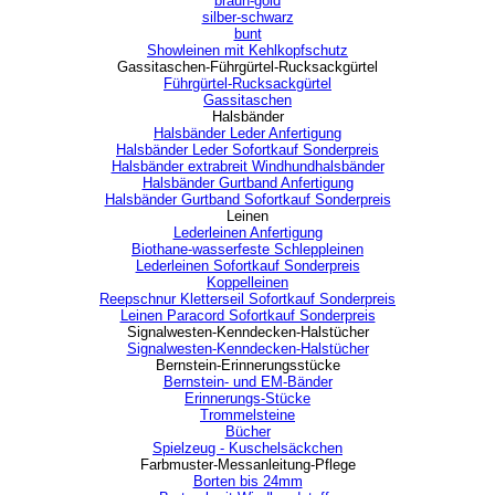
braun-gold
silber-schwarz
bunt
Showleinen mit Kehlkopfschutz
Gassitaschen-Führgürtel-Rucksackgürtel
▼
Führgürtel-Rucksackgürtel
Gassitaschen
Halsbänder
▼
Halsbänder Leder Anfertigung
Halsbänder Leder Sofortkauf Sonderpreis
Halsbänder extrabreit Windhundhalsbänder
Halsbänder Gurtband Anfertigung
Halsbänder Gurtband Sofortkauf Sonderpreis
Leinen
▼
Lederleinen Anfertigung
Biothane-wasserfeste Schleppleinen
Lederleinen Sofortkauf Sonderpreis
Koppelleinen
Reepschnur Kletterseil Sofortkauf Sonderpreis
Leinen Paracord Sofortkauf Sonderpreis
Signalwesten-Kenndecken-Halstücher
▼
Signalwesten-Kenndecken-Halstücher
Bernstein-Erinnerungsstücke
▼
Bernstein- und EM-Bänder
Erinnerungs-Stücke
Trommelsteine
Bücher
Spielzeug - Kuschelsäckchen
Farbmuster-Messanleitung-Pflege
▼
Borten bis 24mm