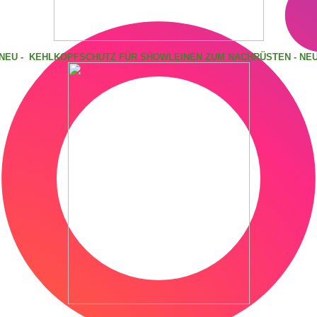
NEU - KEHLKOPFSCHUTZ FÜR SHOWLEINEN ZUM NACHRÜSTEN - NE