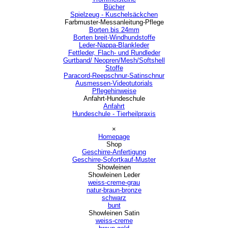
Bücher
Spielzeug - Kuschelsäckchen
Farbmuster-Messanleitung-Pflege
▼
Borten bis 24mm
Borten breit-Windhundstoffe
Leder-Nappa-Blankleder
Fettleder, Flach- und Rundleder
Gurtband/ Neopren/Mesh/Softshell
Stoffe
Paracord-Reepschnur-Satinschnur
Ausmessen-Videotutorials
Pflegehinweise
Anfahrt-Hundeschule
▼
Anfahrt
Hundeschule - Tierheilpraxis
Menü überspringen
×
Homepage
Shop
▼
Geschirre-Anfertigung
Geschirre-Sofortkauf-Muster
Showleinen
▼
Showleinen Leder
▼
weiss-creme-grau
natur-braun-bronze
schwarz
bunt
Showleinen Satin
▼
weiss-creme